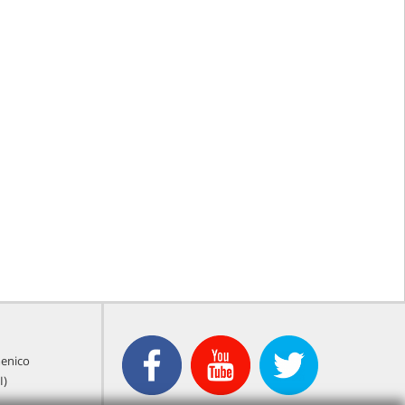
menico
I)