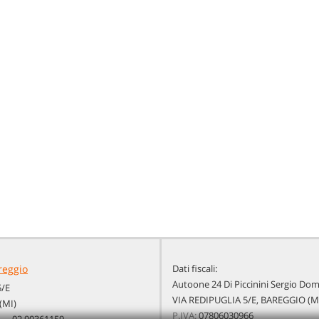
reggio
Dati fiscali:
Autoone 24 Di Piccinini Sergio Do
5/E
VIA REDIPUGLIA 5/E, BAREGGIO (M
(MI)
P.IVA:
07806030966