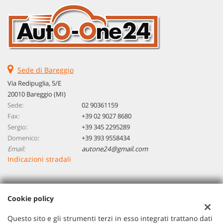
Sede di Bareggio
Via Redipuglia, 5/E
20010 Bareggio (MI)
Sede:
02 90361159
Fax:
+39 02 9027 8680
Sergio:
+39 345 2295289
Domenico:
+39 393 9558434
Email:
autone24@gmail.com
Indicazioni stradali
Dati fiscali:
Cookie policy
Autoone 24 Di Piccinini Sergio Domenico
VIA REDIPUGLIA 5/E, BAREGGIO (MI)
Questo sito e gli strumenti terzi in esso integrati trattano dati