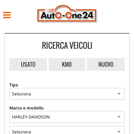
HOME
LISTA VEICOLI
RICERCA VEICOLI
ACQUISTIAMO USATO
NOLEGGIO
USATO
KM0
NUOVO
ASSISTENZA
Tipo
CONTATTI
Marca e modello