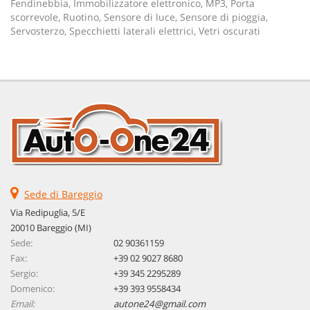
Fendinebbia, Immobilizzatore elettronico, MP3, Porta
scorrevole, Ruotino, Sensore di luce, Sensore di pioggia,
Servosterzo, Specchietti laterali elettrici, Vetri oscurati
Sede di Bareggio
Via Redipuglia, 5/E
20010 Bareggio (MI)
Sede:
02 90361159
Fax:
+39 02 9027 8680
Sergio:
+39 345 2295289
Domenico:
+39 393 9558434
Email:
autone24@gmail.com