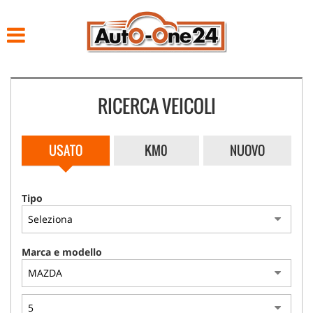
HOME
LISTA VEICOLI
RICERCA VEICOLI
ACQUISTIAMO USATO
NOLEGGIO
USATO
KM0
NUOVO
ASSISTENZA
Tipo
CONTATTI
Marca e modello