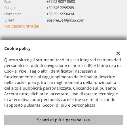
Fax:
+39 02 9027 8680
Sergio:
+39 345 2295289
Domenico:
+39 393 9558434
Email:
autone24@gmail.com
Indicazioni stradali
Dati fiscali:
Cookie policy
Autoone 24 Di Piccinini Sergio Domenico
VIA REDIPUGLIA 5/E, BAREGGIO (MI)
Questo sito e gli strumenti terzi in esso integrati trattano dati
P.IVA:
07806030966
personali (es. dati di navigazione o indirizzi IP) e fanno uso di
Cookie, Pixel, Tag o altri identificatori necessari al
Registro delle imprese:
MI
funzionamento e al raggiungimento delle finalità descritte
nella cookie policy, tra cui miglioramento della funzionalità
del sito e pubblicità personalizzata. Cliccando sul pulsante
Accetta tutto, dichiari di accettare l'uso di queste tecnologie.
In alternativa, puoi personalizzare le tue scelte utilizzando
l'apposito pulsante. Scopri di più e personalizza.
Scopri di più e personalizza
Copyright © 2026 GestionaleAuto.com S.r.l., Tutti i diritti
riservati -
Leggi l'informativa sulla privacy
-
Cookie Policy