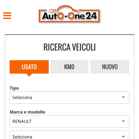
HOME
LISTA VEICOLI
RICERCA VEICOLI
ACQUISTIAMO USATO
NOLEGGIO
USATO
KM0
NUOVO
ASSISTENZA
Tipo
CONTATTI
Marca e modello