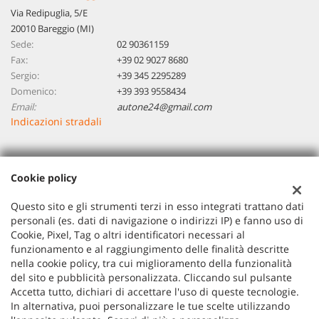
Via Redipuglia, 5/E
20010 Bareggio (MI)
Sede:
02 90361159
Fax:
+39 02 9027 8680
Sergio:
+39 345 2295289
Domenico:
+39 393 9558434
Email:
autone24@gmail.com
Indicazioni stradali
Dati fiscali:
Cookie policy
Autoone 24 Di Piccinini Sergio Domenico
VIA REDIPUGLIA 5/E, BAREGGIO (MI)
Questo sito e gli strumenti terzi in esso integrati trattano dati
P.IVA:
07806030966
personali (es. dati di navigazione o indirizzi IP) e fanno uso di
Cookie, Pixel, Tag o altri identificatori necessari al
Registro delle imprese:
MI
funzionamento e al raggiungimento delle finalità descritte
nella cookie policy, tra cui miglioramento della funzionalità
del sito e pubblicità personalizzata. Cliccando sul pulsante
Accetta tutto, dichiari di accettare l'uso di queste tecnologie.
In alternativa, puoi personalizzare le tue scelte utilizzando