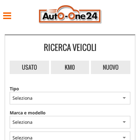
HOME
LISTA VEICOLI
RICERCA VEICOLI
ACQUISTIAMO USATO
NOLEGGIO
USATO
KM0
NUOVO
ASSISTENZA
Tipo
CONTATTI
Marca e modello