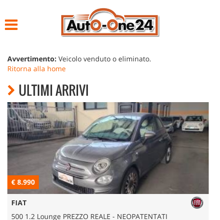
HOME
LISTA VEICOLI
Avvertimento:
Veicolo venduto o eliminato.
Ritorna alla home
ACQUISTIAMO USATO
ULTIMI ARRIVI
NOLEGGIO
ASSISTENZA
CONTATTI
€ 8.990
€
FIAT
500 1.2 Lounge PREZZO REALE - NEOPATENTATI
5