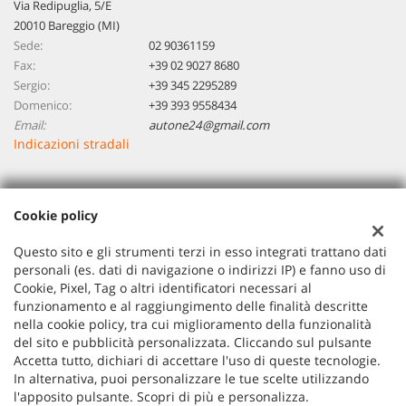
Via Redipuglia, 5/E
20010 Bareggio (MI)
Sede:
02 90361159
Fax:
+39 02 9027 8680
Sergio:
+39 345 2295289
Domenico:
+39 393 9558434
Email:
autone24@gmail.com
Indicazioni stradali
Dati fiscali:
Cookie policy
Autoone 24 Di Piccinini Sergio Domenico
VIA REDIPUGLIA 5/E, BAREGGIO (MI)
Questo sito e gli strumenti terzi in esso integrati trattano dati
P.IVA:
07806030966
personali (es. dati di navigazione o indirizzi IP) e fanno uso di
Cookie, Pixel, Tag o altri identificatori necessari al
Registro delle imprese:
MI
funzionamento e al raggiungimento delle finalità descritte
nella cookie policy, tra cui miglioramento della funzionalità
del sito e pubblicità personalizzata. Cliccando sul pulsante
Accetta tutto, dichiari di accettare l'uso di queste tecnologie.
In alternativa, puoi personalizzare le tue scelte utilizzando
l'apposito pulsante. Scopri di più e personalizza.