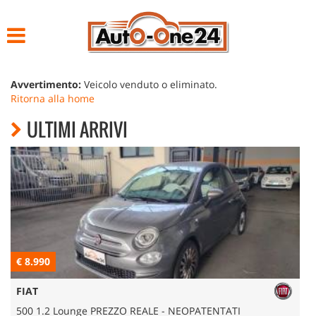
HOME
LISTA VEICOLI
Avvertimento:
Veicolo venduto o eliminato.
Ritorna alla home
ACQUISTIAMO USATO
ULTIMI ARRIVI
NOLEGGIO
ASSISTENZA
CONTATTI
€ 8.990
€
FIAT
500 1.2 Lounge PREZZO REALE - NEOPATENTATI
5