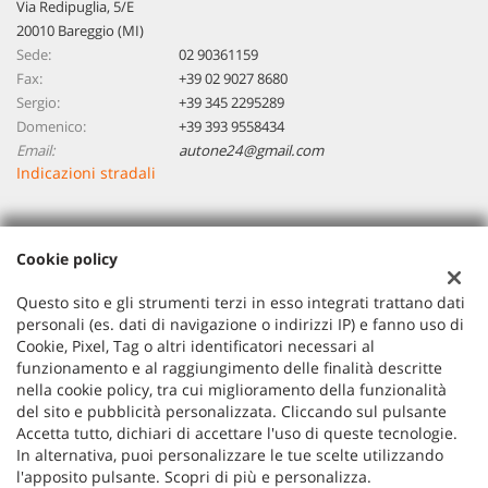
Via Redipuglia, 5/E
20010 Bareggio (MI)
Sede:
02 90361159
Fax:
+39 02 9027 8680
Sergio:
+39 345 2295289
Domenico:
+39 393 9558434
Email:
autone24@gmail.com
Indicazioni stradali
Dati fiscali:
Cookie policy
Autoone 24 Di Piccinini Sergio Domenico
VIA REDIPUGLIA 5/E, BAREGGIO (MI)
Questo sito e gli strumenti terzi in esso integrati trattano dati
P.IVA:
07806030966
personali (es. dati di navigazione o indirizzi IP) e fanno uso di
Cookie, Pixel, Tag o altri identificatori necessari al
Registro delle imprese:
MI
funzionamento e al raggiungimento delle finalità descritte
nella cookie policy, tra cui miglioramento della funzionalità
del sito e pubblicità personalizzata. Cliccando sul pulsante
Accetta tutto, dichiari di accettare l'uso di queste tecnologie.
In alternativa, puoi personalizzare le tue scelte utilizzando
l'apposito pulsante. Scopri di più e personalizza.