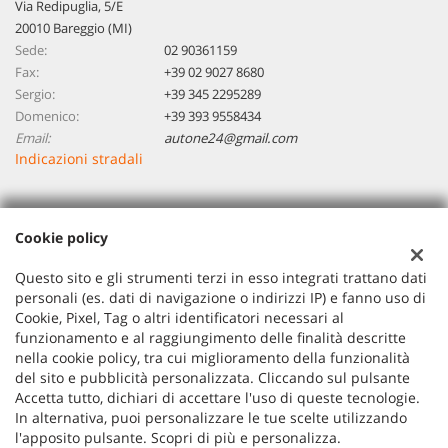
Via Redipuglia, 5/E
20010 Bareggio (MI)
Sede:
02 90361159
Fax:
+39 02 9027 8680
Sergio:
+39 345 2295289
Domenico:
+39 393 9558434
Email:
autone24@gmail.com
Indicazioni stradali
Dati fiscali:
Cookie policy
Autoone 24 Di Piccinini Sergio Domenico
VIA REDIPUGLIA 5/E, BAREGGIO (MI)
Questo sito e gli strumenti terzi in esso integrati trattano dati
P.IVA:
07806030966
personali (es. dati di navigazione o indirizzi IP) e fanno uso di
Cookie, Pixel, Tag o altri identificatori necessari al
Registro delle imprese:
MI
funzionamento e al raggiungimento delle finalità descritte
nella cookie policy, tra cui miglioramento della funzionalità
del sito e pubblicità personalizzata. Cliccando sul pulsante
Accetta tutto, dichiari di accettare l'uso di queste tecnologie.
In alternativa, puoi personalizzare le tue scelte utilizzando
l'apposito pulsante. Scopri di più e personalizza.