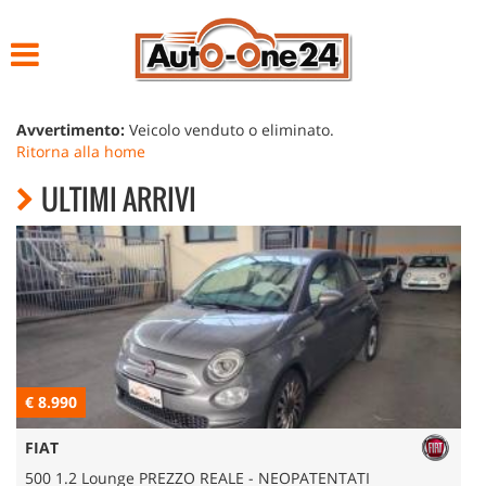
HOME
LISTA VEICOLI
Avvertimento:
Veicolo venduto o eliminato.
Ritorna alla home
ACQUISTIAMO USATO
ULTIMI ARRIVI
NOLEGGIO
ASSISTENZA
CONTATTI
€ 8.990
€
FIAT
500 1.2 Lounge PREZZO REALE - NEOPATENTATI
5