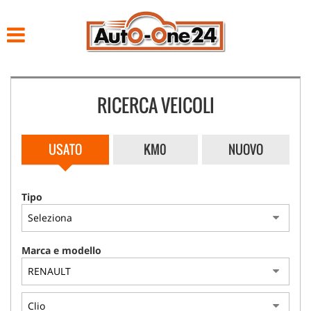
HOME
LISTA VEICOLI
RICERCA VEICOLI
ACQUISTIAMO USATO
NOLEGGIO
USATO
KM0
NUOVO
ASSISTENZA
Tipo
CONTATTI
Marca e modello