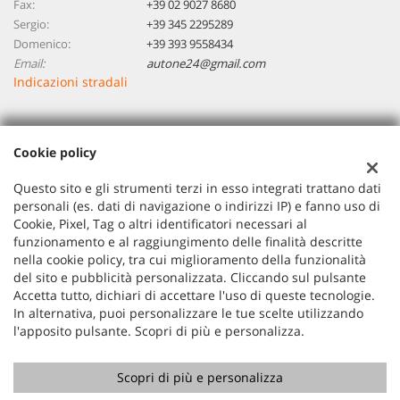
Fax:
+39 02 9027 8680
Sergio:
+39 345 2295289
Domenico:
+39 393 9558434
Email:
autone24@gmail.com
Indicazioni stradali
Dati fiscali:
Cookie policy
Autoone 24 Di Piccinini Sergio Domenico
VIA REDIPUGLIA 5/E, BAREGGIO (MI)
Questo sito e gli strumenti terzi in esso integrati trattano dati
P.IVA:
07806030966
personali (es. dati di navigazione o indirizzi IP) e fanno uso di
Cookie, Pixel, Tag o altri identificatori necessari al
Registro delle imprese:
MI
funzionamento e al raggiungimento delle finalità descritte
nella cookie policy, tra cui miglioramento della funzionalità
del sito e pubblicità personalizzata. Cliccando sul pulsante
Accetta tutto, dichiari di accettare l'uso di queste tecnologie.
In alternativa, puoi personalizzare le tue scelte utilizzando
l'apposito pulsante. Scopri di più e personalizza.
Scopri di più e personalizza
Copyright © 2026 GestionaleAuto.com S.r.l., Tutti i diritti
riservati -
Leggi l'informativa sulla privacy
-
Cookie Policy